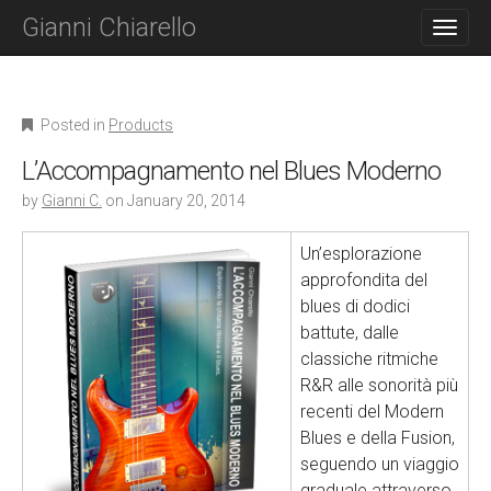
M
S
Gianni Chiarello
K
A
I
I
P
N
T
O
M
Posted in
Products
C
E
O
L’Accompagnamento nel Blues Moderno
N
N
T
by
Gianni C.
on
January 20, 2014
U
E
N
Un’esplorazione
T
approfondita del
blues di dodici
battute, dalle
classiche ritmiche
R&R alle sonorità più
recenti del Modern
Blues e della Fusion,
seguendo un viaggio
graduale attraverso